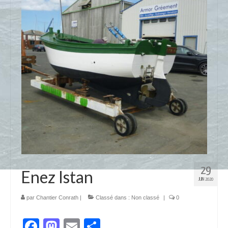
29
Enez Istan
JUIN 2020
par
Chantier Conrath
|
Classé dans :
Non classé
|
0
Facebook
Mastodon
Email
Partager