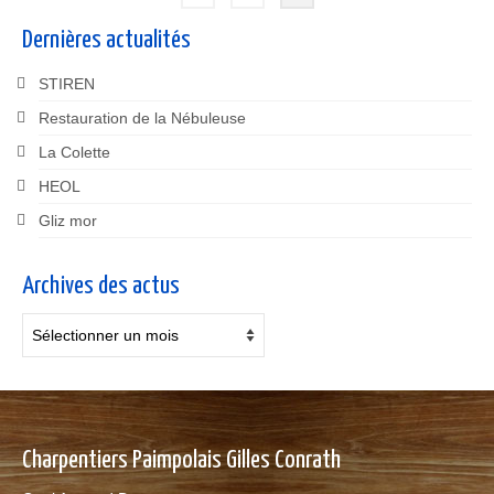
des
Dernières actualités
publications
STIREN
Restauration de la Nébuleuse
La Colette
HEOL
Gliz mor
Archives des actus
Archives
des
actus
Charpentiers Paimpolais Gilles Conrath