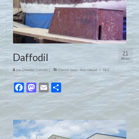
21
Daffodil
JUIN 2021
par
Chantier Conrath
|
Classé dans :
Non classé
|
0
Facebook
Mastodon
Email
Partager