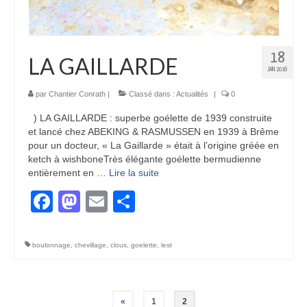
18
LA GAILLARDE
JAN 2016
par
Chantier Conrath
|
Classé dans :
Actualités
|
0
) LA GAILLARDE : superbe goélette de 1939 construite
et lancé chez ABEKING & RASMUSSEN en 1939 à Brême
pour un docteur, « La Gaillarde » était à l’origine gréée en
ketch à wishboneTrès élégante goélette bermudienne
entièrement en …
Lire la suite­­
Facebook
Mastodon
Email
Partager
boulonnage
,
chevillage
,
clous
,
goelette
,
lest
Pagination
«
1
2