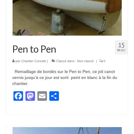
15
Pen to Pen
MAI 2017
par
Chantier Conrath
|
Classé dans :
Non classé
|
0
Remaillage de bordés sur le Pen to Pen, ce joli canot
vernis jusqu’à ce jour est sorti peint en blanc à la fin du
chantier.
Facebook
Mastodon
Email
Partager