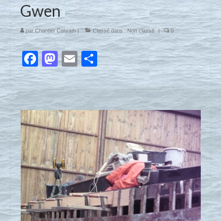
Gwen
par
Chantier Conrath
|
Classé dans :
Non classé
|
0
Facebook
Mastodon
Email
Partager