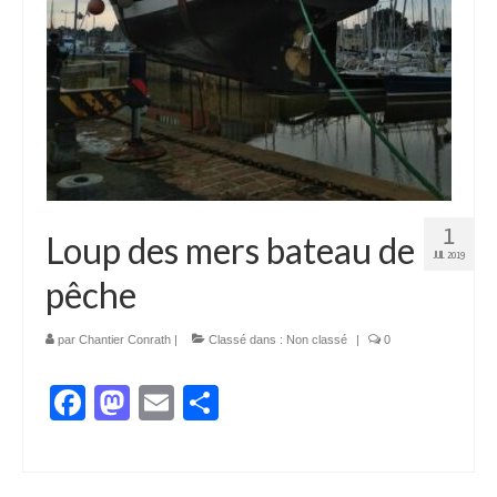
1
Loup des mers bateau de
JUIL 2019
pêche
par
Chantier Conrath
|
Classé dans :
Non classé
|
0
Facebook
Mastodon
Email
Partager