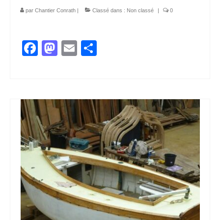
par
Chantier Conrath
|
Classé dans :
Non classé
|
0
Facebook
Mastodon
Email
Partager