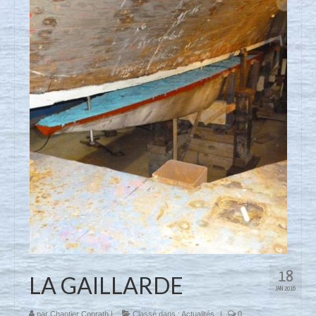
Nous contacter
Actualités
18
LA GAILLARDE
JAN 2016
par
Chantier Conrath
|
Classé dans :
Actualités
|
0