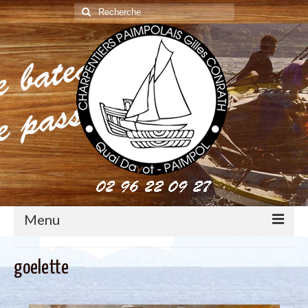
Rechercher
:
Menu
construction : le métier de charpentier de marine
goelette
Restauration de bateaux bois