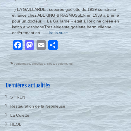
) LA GAILLARDE : superbe goélette de 1939 construite
et lancé chez ABEKING & RASMUSSEN en 1939 à Brême
pour un docteur, « La Gaillarde » était à l’origine gréée en
ketch à wishboneTrès élégante goélette bermudienne
entièrement en …
Lire la suite­­
Facebook
Mastodon
Email
Partager
boulonnage
,
chevillage
,
clous
,
goelette
,
lest
Dernières actualités
STIREN
Restauration de la Nébuleuse
La Colette
HEOL