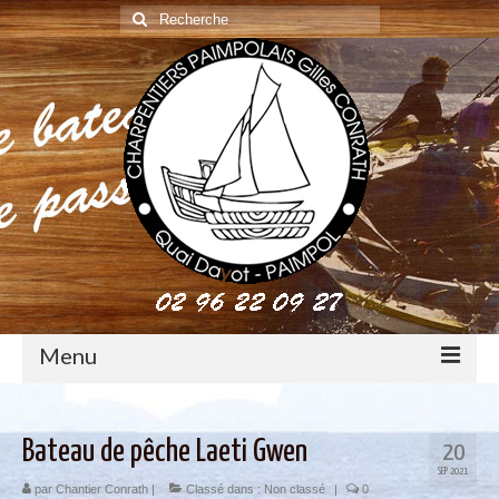
Rechercher
:
Menu
construction : le métier de charpentier de marine
Bateau de pêche Laeti Gwen
20
Restauration de bateaux bois
SEP 2021
par
Chantier Conrath
|
Classé dans :
Non classé
|
0