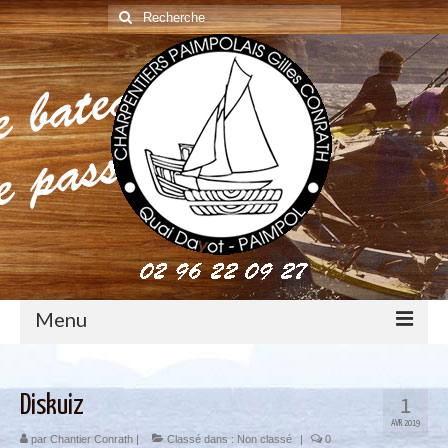
Rechercher
:
Menu
construction : le métier de charpentier de marine
Diskuiz
1
Restauration de bateaux bois
AVR 2019
par
Chantier Conrath
|
Classé dans :
Non classé
|
0