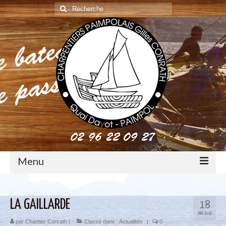
Rechercher
:
Menu
construction : le métier de charpentier de marine
LA GAILLARDE
18
Restauration de bateaux bois
JAN 2016
par
Chantier Conrath
|
Classé dans :
Actualités
|
0