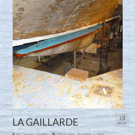
Nous contacter
Actualités
18
LA GAILLARDE
JAN 2016
par
Chantier Conrath
|
Classé dans :
Actualités
|
0