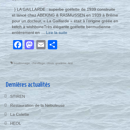
) LA GAILLARDE : superbe goélette de 1939 construite
et lancé chez ABEKING & RASMUSSEN en 1939 à Brême
pour un docteur, « La Gaillarde » était à l’origine gréée en
ketch à wishboneTrès élégante goélette bermudienne
entièrement en …
Lire la suite­­
Facebook
Mastodon
Email
Partager
boulonnage
,
chevillage
,
clous
,
goelette
,
lest
Dernières actualités
STIREN
Restauration de la Nébuleuse
La Colette
HEOL