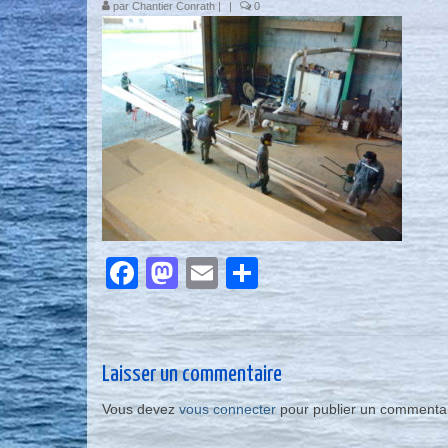
par
Chantier Conrath
|
|
0
Facebook
Mastodon
Email
Partager
Laisser un commentaire
Vous devez
vous connecter
pour publier un commentai