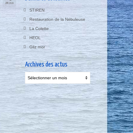
JAN 2024
STIREN
Restauration de la Nébuleuse
La Colette
HEOL
Gliz mor
Archives des actus
Archives
des
actus