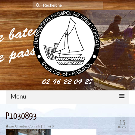
Rechercher
:
Menu
construction : le métier de charpentier de marine
P1030893
15
Restauration de bateaux bois
par
Chantier Conrath
|
|
0
JAN 2024