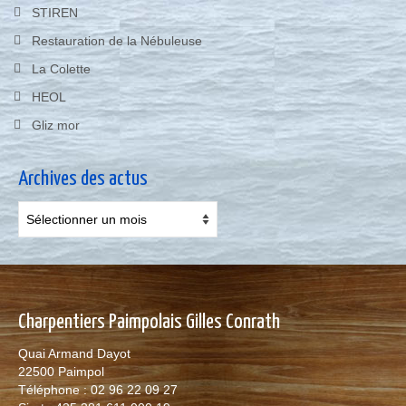
STIREN
Restauration de la Nébuleuse
La Colette
HEOL
Gliz mor
Archives des actus
Archives
des
actus
Charpentiers Paimpolais Gilles Conrath
Quai Armand Dayot
22500 Paimpol
Téléphone : 02 96 22 09 27