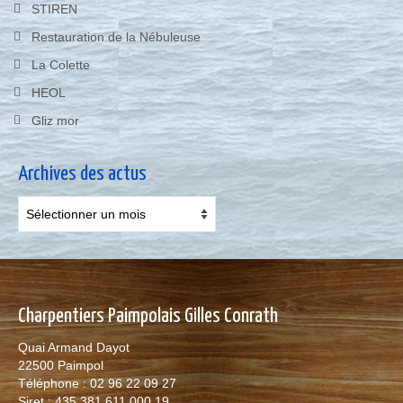
STIREN
Restauration de la Nébuleuse
La Colette
HEOL
Gliz mor
Archives des actus
Archives
des
actus
Charpentiers Paimpolais Gilles Conrath
Quai Armand Dayot
22500 Paimpol
Téléphone : 02 96 22 09 27
Siret : 435 381 611 000 19