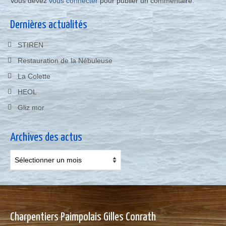
Vous devez
vous connecter
pour publier un commentaire.
Dernières actualités
STIREN
Restauration de la Nébuleuse
La Colette
HEOL
Gliz mor
Archives des actus
Archives
des
actus
Charpentiers Paimpolais Gilles Conrath