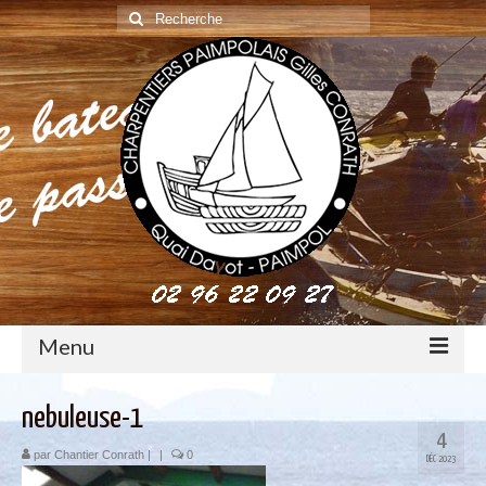
Rechercher
:
Menu
construction : le métier de charpentier de marine
nebuleuse-1
4
Restauration de bateaux bois
par
Chantier Conrath
|
|
0
DÉC 2023