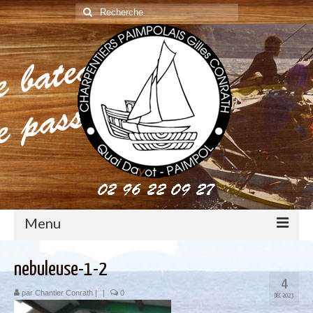
Rechercher
:
Menu
construction : le métier de charpentier de marine
nebuleuse-1-2
4
Restauration de bateaux bois
par
Chantier Conrath
|
|
0
DÉC 2023