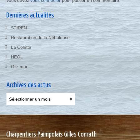
Vous devez
vous connecter
pour publier un commentaire.
Dernières actualités
STIREN
Restauration de la Nébuleuse
La Colette
HEOL
Gliz mor
Archives des actus
Archives
des
actus
Charpentiers Paimpolais Gilles Conrath