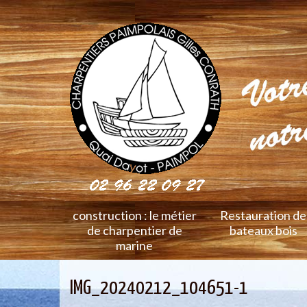
construction : le métier
Restauration de
de charpentier de
bateaux bois
marine
IMG_20240212_104651-1