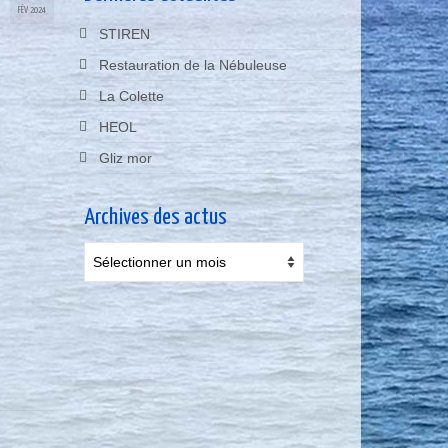
FÉV 2024
STIREN
Restauration de la Nébuleuse
La Colette
HEOL
Gliz mor
Archives des actus
Archives
des
actus