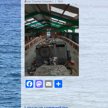
par
Chantier Conrath
|
|
0
Facebook
Mastodon
Email
Partager