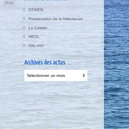
FÉV 2024
STIREN
Restauration de la Nébuleuse
La Colette
HEOL
Gliz mor
Archives des actus
Archives
des
actus