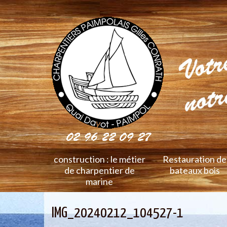
construction : le métier
Restauration de
de charpentier de
bateaux bois
marine
IMG_20240212_104527-1