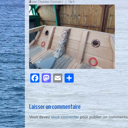
par
Chantier Conrath
|
|
0
Facebook
Mastodon
Email
Partager
Laisser un commentaire
Vous devez
vous connecter
pour publier un commentai