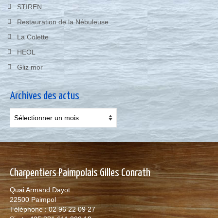
STIREN
Restauration de la Nébuleuse
La Colette
HEOL
Gliz mor
Archives des actus
Archives
des
actus
Charpentiers Paimpolais Gilles Conrath
Quai Armand Dayot
22500 Paimpol
Téléphone : 02 96 22 09 27