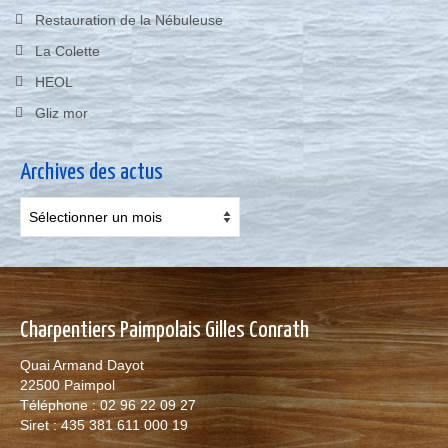
Restauration de la Nébuleuse
La Colette
HEOL
Gliz mor
Archives des actus
Archives
des
actus
Charpentiers Paimpolais Gilles Conrath
Quai Armand Dayot
22500 Paimpol
Téléphone : 02 96 22 09 27
Siret : 435 381 611 000 19