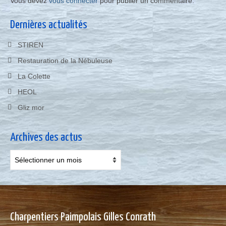
Vous devez
vous connecter
pour publier un commentaire.
Dernières actualités
STIREN
Restauration de la Nébuleuse
La Colette
HEOL
Gliz mor
Archives des actus
Archives
des
actus
Charpentiers Paimpolais Gilles Conrath