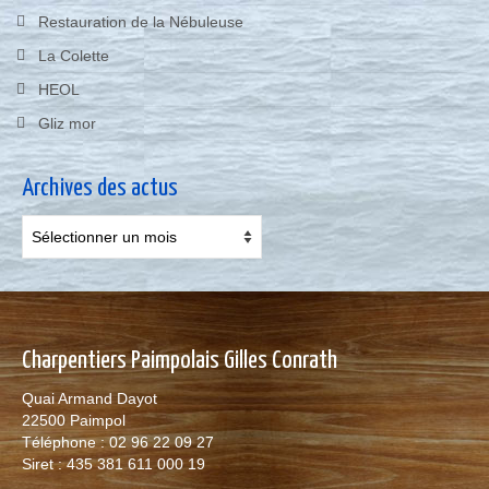
Restauration de la Nébuleuse
La Colette
HEOL
Gliz mor
Archives des actus
Archives
des
actus
Charpentiers Paimpolais Gilles Conrath
Quai Armand Dayot
22500 Paimpol
Téléphone : 02 96 22 09 27
Siret : 435 381 611 000 19