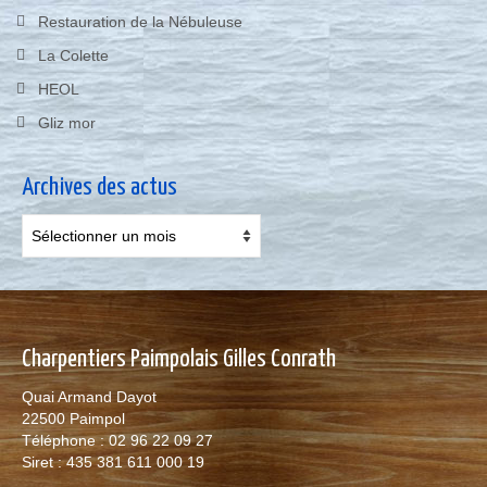
Restauration de la Nébuleuse
La Colette
HEOL
Gliz mor
Archives des actus
Archives
des
actus
Charpentiers Paimpolais Gilles Conrath
Quai Armand Dayot
22500 Paimpol
Téléphone : 02 96 22 09 27
Siret : 435 381 611 000 19