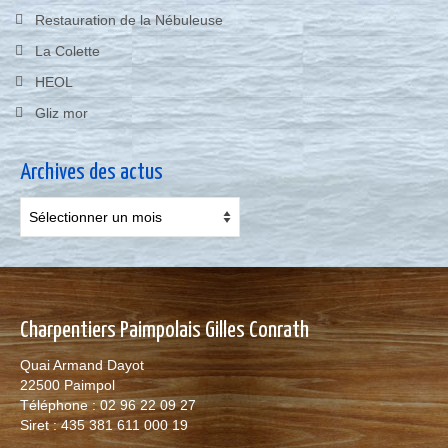
Restauration de la Nébuleuse
La Colette
HEOL
Gliz mor
Archives des actus
Archives
des
actus
Charpentiers Paimpolais Gilles Conrath
Quai Armand Dayot
22500 Paimpol
Téléphone : 02 96 22 09 27
Siret : 435 381 611 000 19