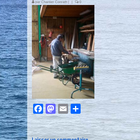
par
Chantier Conrath
|
|
0
Facebook
Mastodon
Email
Partager