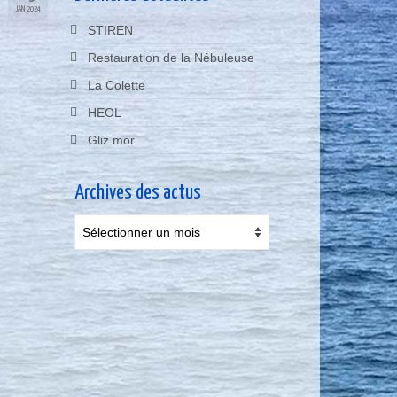
JAN 2024
STIREN
Restauration de la Nébuleuse
La Colette
HEOL
Gliz mor
Archives des actus
Archives
des
actus