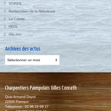
STIREN
Restauration de la Nébuleuse
La Colette
HEOL
Gliz mor
Archives des actus
Archives
des
actus
Charpentiers Paimpolais Gilles Conrath
Quai Armand Dayot
22500 Paimpol
Téléphone : 02 96 22 09 27