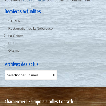
Vous devez
vous connecter
pour publier un commentaire.
Dernières actualités
STIREN
Restauration de la Nébuleuse
La Colette
HEOL
Gliz mor
Archives des actus
Archives
des
actus
Charpentiers Paimpolais Gilles Conrath