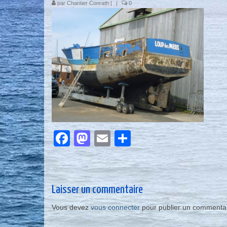
par
Chantier Conrath
|
|
0
Facebook
Mastodon
Email
Partager
Laisser un commentaire
Vous devez
vous connecter
pour publier un commentai