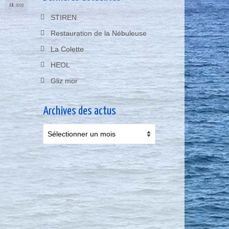
JUIL 2019
STIREN
Restauration de la Nébuleuse
La Colette
HEOL
Gliz mor
Archives des actus
Archives
des
actus