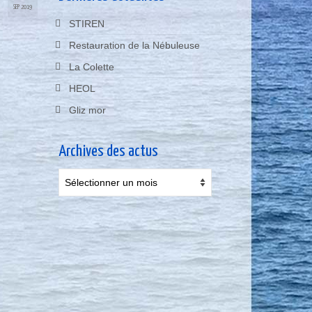
SEP 2019
STIREN
Restauration de la Nébuleuse
La Colette
HEOL
Gliz mor
Archives des actus
Archives
des
actus