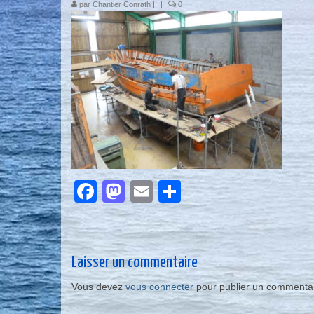
par
Chantier Conrath
|
|
0
Facebook
Mastodon
Email
Partager
Laisser un commentaire
Vous devez
vous connecter
pour publier un commentai