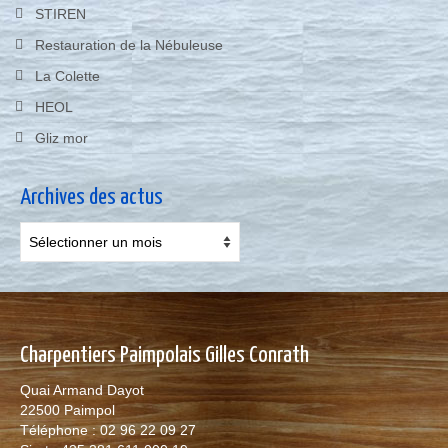
STIREN
Restauration de la Nébuleuse
La Colette
HEOL
Gliz mor
Archives des actus
Archives
des
actus
Charpentiers Paimpolais Gilles Conrath
Quai Armand Dayot
22500 Paimpol
Téléphone : 02 96 22 09 27