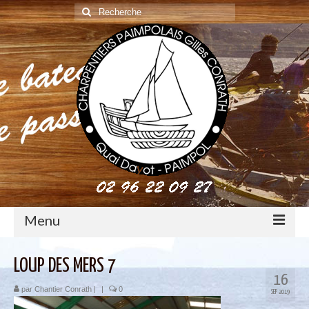
Rechercher
:
Menu
construction : le métier de charpentier de marine
LOUP DES MERS 7
16
Restauration de bateaux bois
par
Chantier Conrath
|
|
0
SEP 2019