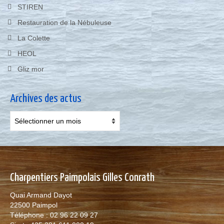
STIREN
Restauration de la Nébuleuse
La Colette
HEOL
Gliz mor
Archives des actus
Archives
des
actus
Charpentiers Paimpolais Gilles Conrath
Quai Armand Dayot
22500 Paimpol
Téléphone : 02 96 22 09 27