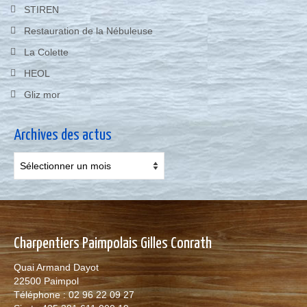
STIREN
Restauration de la Nébuleuse
La Colette
HEOL
Gliz mor
Archives des actus
Archives
des
actus
Charpentiers Paimpolais Gilles Conrath
Quai Armand Dayot
22500 Paimpol
Téléphone : 02 96 22 09 27