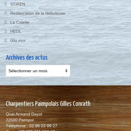
STIREN
Restauration de la Nébuleuse
La Colette
HEOL
Gliz mor
Archives des actus
Archives
des
actus
Charpentiers Paimpolais Gilles Conrath
Quai Armand Dayot
22500 Paimpol
Téléphone : 02 96 22 09 27