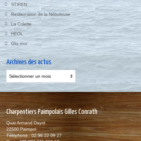
STIREN
Restauration de la Nébuleuse
La Colette
HEOL
Gliz mor
Archives des actus
Archives
des
actus
Charpentiers Paimpolais Gilles Conrath
Quai Armand Dayot
22500 Paimpol
Téléphone : 02 96 22 09 27