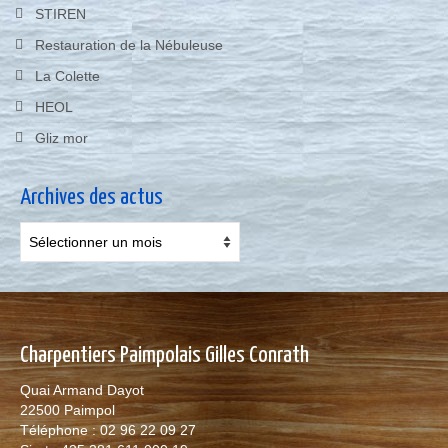
STIREN
Restauration de la Nébuleuse
La Colette
HEOL
Gliz mor
Archives des actus
Archives
des
actus
Charpentiers Paimpolais Gilles Conrath
Quai Armand Dayot
22500 Paimpol
Téléphone : 02 96 22 09 27