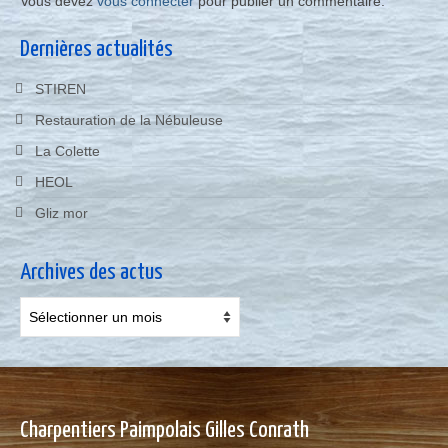
Vous devez
vous connecter
pour publier un commentaire.
Dernières actualités
STIREN
Restauration de la Nébuleuse
La Colette
HEOL
Gliz mor
Archives des actus
Archives
des
actus
Charpentiers Paimpolais Gilles Conrath