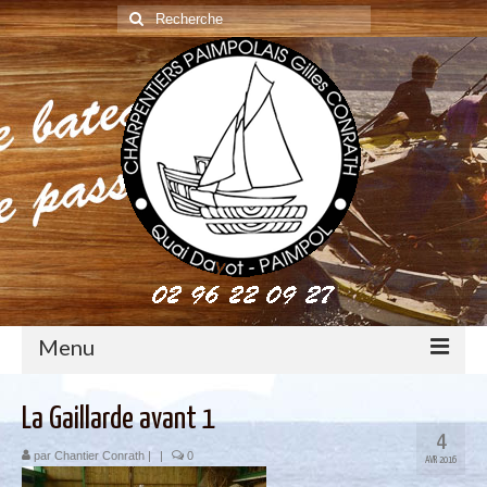
Rechercher
:
Menu
construction : le métier de charpentier de marine
La Gaillarde avant 1
4
Restauration de bateaux bois
par
Chantier Conrath
|
|
0
AVR 2016