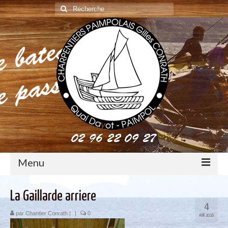
Rechercher
:
Menu
construction : le métier de charpentier de marine
La Gaillarde arriere
4
Restauration de bateaux bois
par
Chantier Conrath
|
|
0
AVR 2016