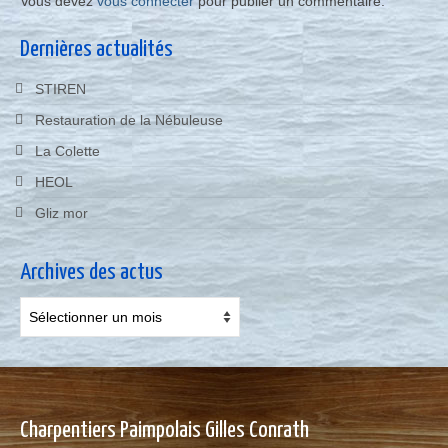
Vous devez
vous connecter
pour publier un commentaire.
Dernières actualités
STIREN
Restauration de la Nébuleuse
La Colette
HEOL
Gliz mor
Archives des actus
Archives
des
actus
Charpentiers Paimpolais Gilles Conrath