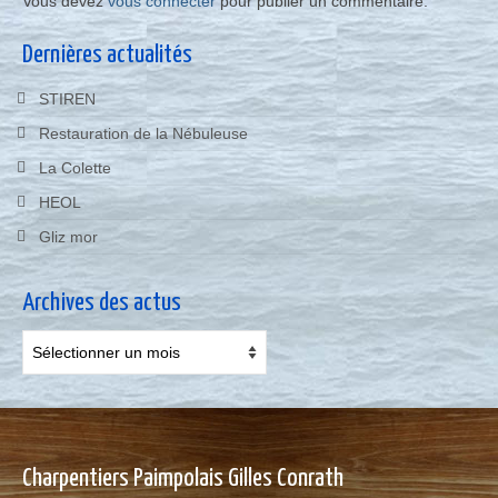
Vous devez
vous connecter
pour publier un commentaire.
Dernières actualités
STIREN
Restauration de la Nébuleuse
La Colette
HEOL
Gliz mor
Archives des actus
Archives
des
actus
Charpentiers Paimpolais Gilles Conrath