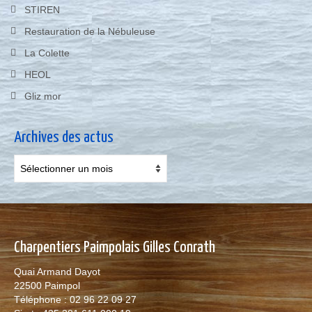
STIREN
Restauration de la Nébuleuse
La Colette
HEOL
Gliz mor
Archives des actus
Archives
des
actus
Charpentiers Paimpolais Gilles Conrath
Quai Armand Dayot
22500 Paimpol
Téléphone : 02 96 22 09 27