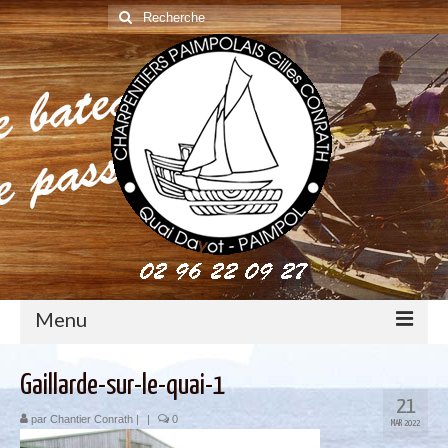
Rechercher
:
Menu
construction : le métier de charpentier de marine
Gaillarde-sur-le-quai-1
21
Restauration de bateaux bois
par
Chantier Conrath
|
|
0
MAR 2022