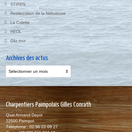
STIREN
Restauration de la Nébuleuse
La Colette
HEOL
Gliz mor
Archives des actus
Archives
des
actus
Charpentiers Paimpolais Gilles Conrath
Quai Armand Dayot
22500 Paimpol
Téléphone : 02 96 22 09 27