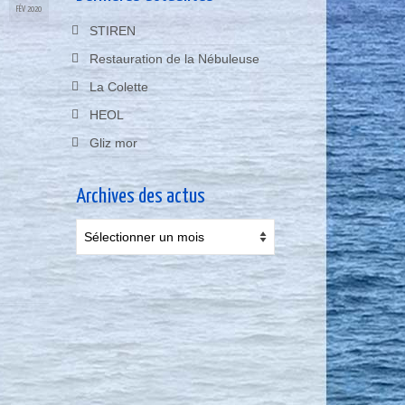
FÉV 2020
STIREN
Restauration de la Nébuleuse
La Colette
HEOL
Gliz mor
Archives des actus
Archives
des
actus