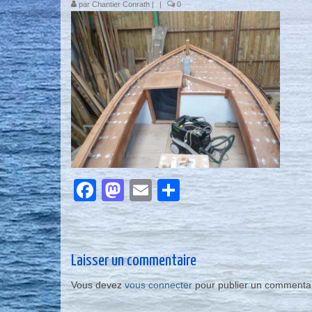
par
Chantier Conrath
|
|
0
Facebook
Mastodon
Email
Partager
Laisser un commentaire
Vous devez
vous connecter
pour publier un commentai