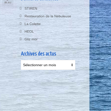
JUIL 2017
STIREN
Restauration de la Nébuleuse
La Colette
HEOL
Gliz mor
Archives des actus
Archives
des
actus