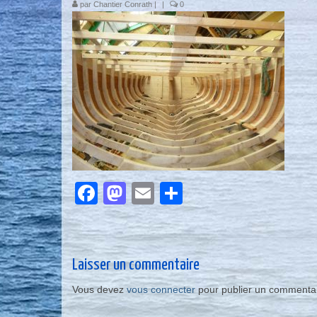
par
Chantier Conrath
|
|
0
Facebook
Mastodon
Email
Partager
Laisser un commentaire
Vous devez
vous connecter
pour publier un commentai