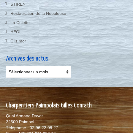
STIREN
Restauration de la Nébuleuse
La Colette
HEOL
Gliz mor
Archives des actus
Archives
des
actus
Charpentiers Paimpolais Gilles Conrath
Quai Armand Dayot
22500 Paimpol
Téléphone : 02 96 22 09 27