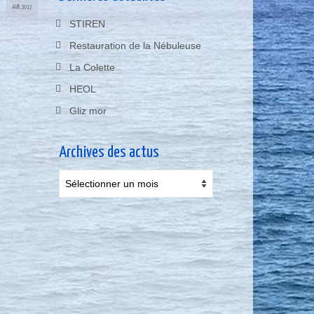
AVR 2017
STIREN
Restauration de la Nébuleuse
La Colette
HEOL
Gliz mor
Archives des actus
Archives
des
actus