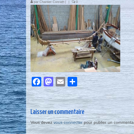
par
Chantier Conrath
|
|
0
Facebook
Mastodon
Email
Partager
Laisser un commentaire
Vous devez
vous connecter
pour publier un commentai