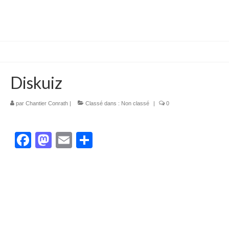
Diskuiz
par
Chantier Conrath
|
Classé dans :
Non classé
|
0
Facebook
Mastodon
Email
Partager