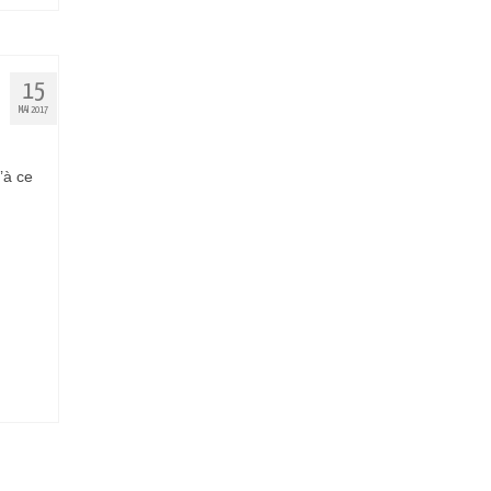
15
MAI 2017
’à ce