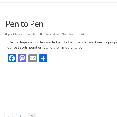
Pen to Pen
par
Chantier Conrath
|
Classé dans :
Non classé
|
0
Remaillage de bordés sur le Pen to Pen, ce joli canot vernis jusqu
jour est sorti peint en blanc à la fin du chantier.
Facebook
Mastodon
Email
Partager
«
1
2