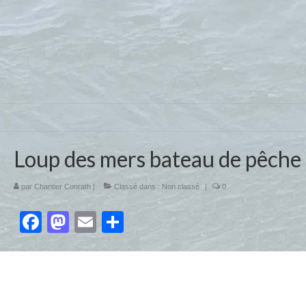
Loup des mers bateau de pêche
par
Chantier Conrath
|
Classé dans :
Non classé
|
0
Facebook
Mastodon
Email
Partager