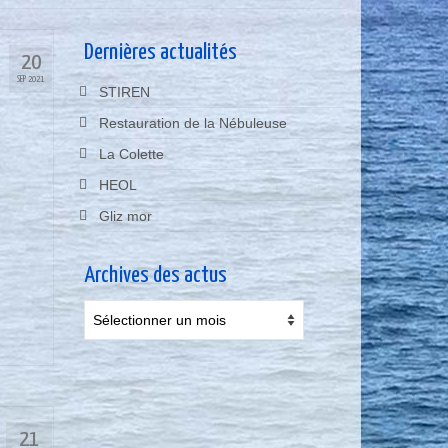
Dernières actualités
20
SEP 2021
STIREN
Restauration de la Nébuleuse
La Colette
HEOL
Gliz mor
Archives des actus
Archives
des
actus
21