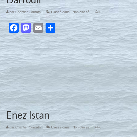
par
Chantier Conrath
|
Classé dans :
Non classé
|
0
Facebook
Mastodon
Email
Partager
Enez Istan
par
Chantier Conrath
|
Classé dans :
Non classé
|
0