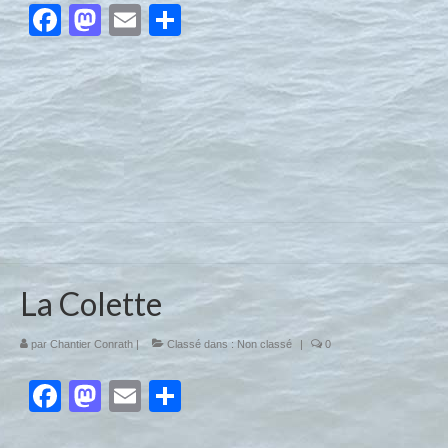
Facebook
Mastodon
Email
Partager
La Colette
par
Chantier Conrath
|
Classé dans :
Non classé
|
0
Facebook
Mastodon
Email
Partager