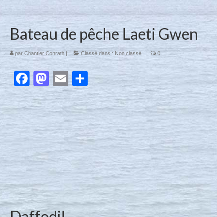
Bateau de pêche Laeti Gwen
par
Chantier Conrath
|
Classé dans :
Non classé
|
0
Facebook
Mastodon
Email
Partager
Daffodil