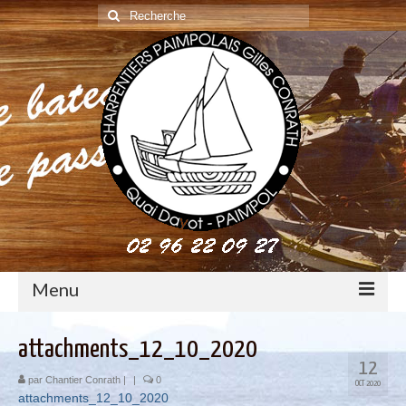
Rechercher
:
Menu
construction : le métier de charpentier de marine
attachments_12_10_2020
12
Restauration de bateaux bois
par
Chantier Conrath
|
|
0
OCT 2020
attachments_12_10_2020