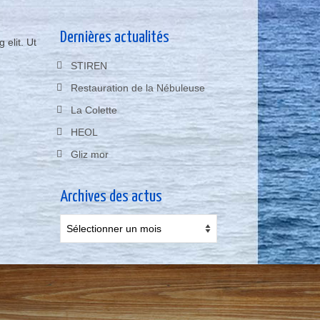
Dernières actualités
 elit. Ut
STIREN
Restauration de la Nébuleuse
La Colette
HEOL
Gliz mor
Archives des actus
Archives
des
actus