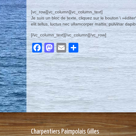
[vc_row][vc_column][vc_column_text]
Je suis un bloc de texte, cliquez sur le bouton \ »édite
elit tellus, luctus nec ullamcorper mattis, pulvinar dapib
[/vc_column_text][/vc_column][/vc_row]
Facebook
Mastodon
Email
Partager
Charpentiers Paimpolais Gilles