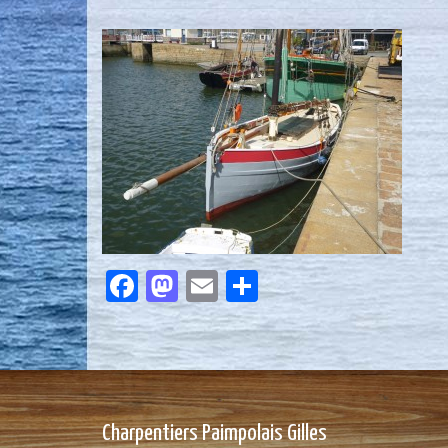
Facebook
Mastodon
Email
Partager
Charpentiers Paimpolais Gilles