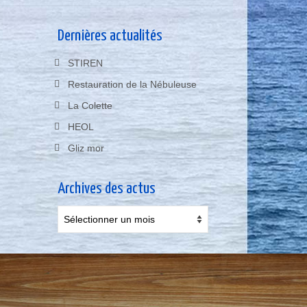
Dernières actualités
STIREN
Restauration de la Nébuleuse
La Colette
HEOL
Gliz mor
Archives des actus
Archives
des
actus