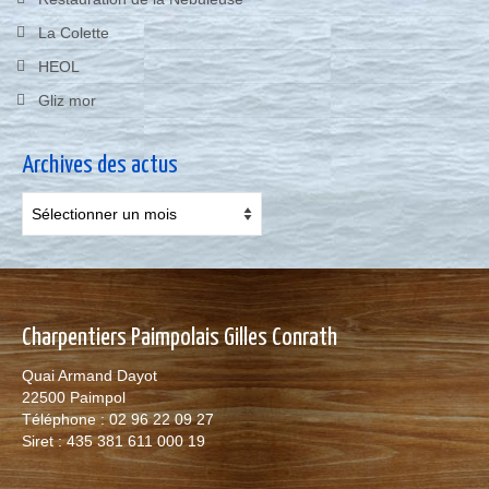
La Colette
HEOL
Gliz mor
Archives des actus
Archives
des
actus
Charpentiers Paimpolais Gilles Conrath
Quai Armand Dayot
22500 Paimpol
Téléphone : 02 96 22 09 27
Siret : 435 381 611 000 19