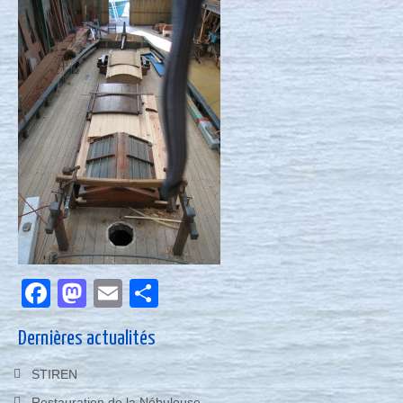
Nous contacter
Actualités
Facebook
Mastodon
Email
Partager
Dernières actualités
STIREN
Restauration de la Nébuleuse