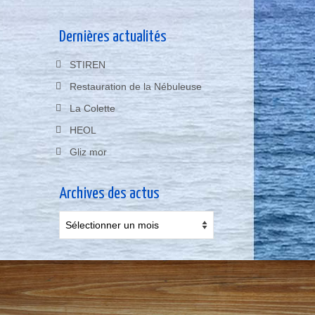
Dernières actualités
STIREN
Restauration de la Nébuleuse
La Colette
HEOL
Gliz mor
Archives des actus
Archives
des
actus