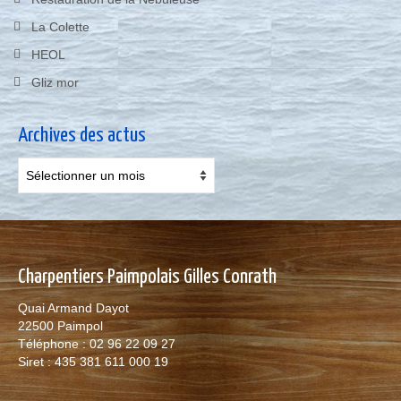
La Colette
HEOL
Gliz mor
Archives des actus
Archives
des
actus
Charpentiers Paimpolais Gilles Conrath
Quai Armand Dayot
22500 Paimpol
Téléphone : 02 96 22 09 27
Siret : 435 381 611 000 19