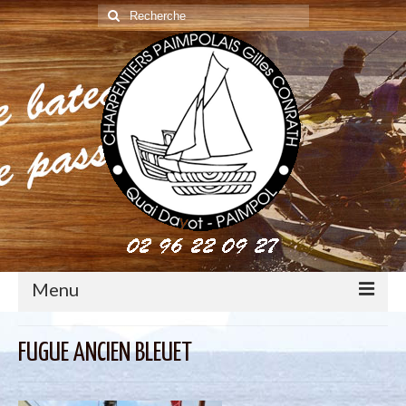
Rechercher
:
Menu
construction : le métier de charpentier de marine
FUGUE ANCIEN BLEUET
Restauration de bateaux bois