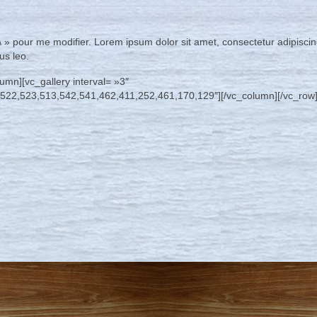
r\ » pour me modifier. Lorem ipsum dolor sit amet, consectetur adipiscing
us leo.
umn][vc_gallery interval= »3″
22,523,513,542,541,462,411,252,461,170,129″][/vc_column][/vc_row