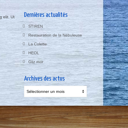
Dernières actualités
 elit. Ut
STIREN
Restauration de la Nébuleuse
]
La Colette
HEOL
Gliz mor
Archives des actus
Archives
des
actus