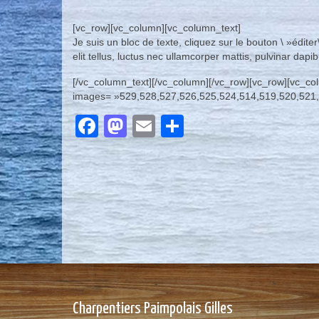
[vc_row][vc_column][vc_column_text]
Je suis un bloc de texte, cliquez sur le bouton \ »édite
elit tellus, luctus nec ullamcorper mattis, pulvinar dapib
[/vc_column_text][/vc_column][/vc_row][vc_row][vc_col
images= »529,528,527,526,525,524,514,519,520,521,5
Facebook
Mastodon
Email
Partager
Charpentiers Paimpolais Gilles